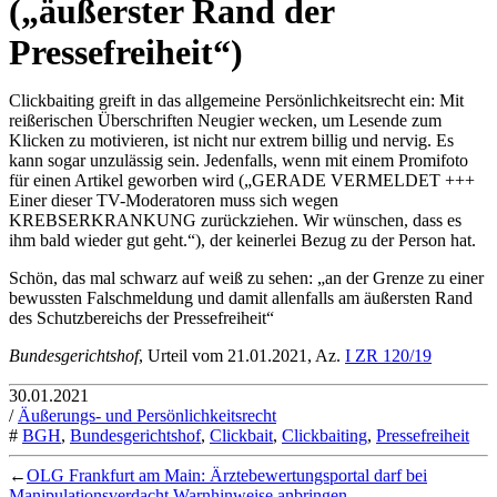
(„äußerster Rand der
Pressefreiheit“)
Clickbaiting greift in das allgemeine Persönlichkeitsrecht ein: Mit
reißerischen Überschriften Neugier wecken, um Lesende zum
Klicken zu motivieren, ist nicht nur extrem billig und nervig. Es
kann sogar unzulässig sein. Jedenfalls, wenn mit einem Promifoto
für einen Artikel geworben wird („GERADE VERMELDET +++
Einer dieser TV-Moderatoren muss sich wegen
KREBSERKRANKUNG zurückziehen. Wir wünschen, dass es
ihm bald wieder gut geht.“), der keinerlei Bezug zu der Person hat.
Schön, das mal schwarz auf weiß zu sehen: „an der Grenze zu einer
bewussten Falschmeldung und damit allenfalls am äußersten Rand
des Schutzbereichs der Pressefreiheit“
Bundesgerichtshof
, Urteil vom 21.01.2021, Az.
I ZR 120/19
30.01.2021
/
Äußerungs- und Persönlichkeitsrecht
#
BGH
,
Bundesgerichtshof
,
Clickbait
,
Clickbaiting
,
Pressefreiheit
←
OLG Frankfurt am Main: Ärztebewertungsportal darf bei
Manipulationsverdacht Warnhinweise anbringen