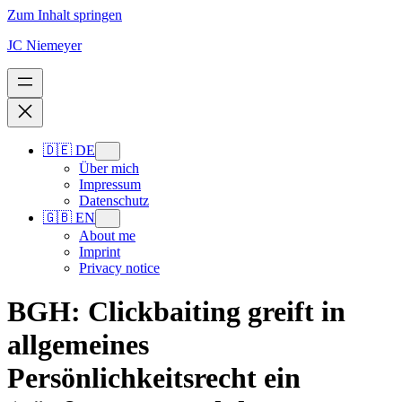
Zum Inhalt springen
JC Niemeyer
🇩🇪 DE
Über mich
Impressum
Datenschutz
🇬🇧 EN
About me
Imprint
Privacy notice
BGH: Clickbaiting greift in
allgemeines
Persönlichkeitsrecht ein