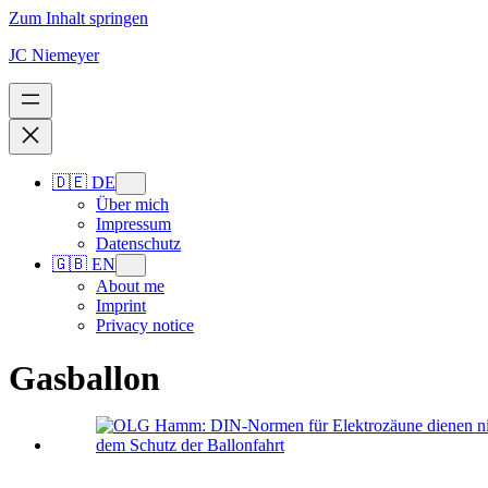
Zum Inhalt springen
JC Niemeyer
🇩🇪 DE
Über mich
Impressum
Datenschutz
🇬🇧 EN
About me
Imprint
Privacy notice
Gasballon