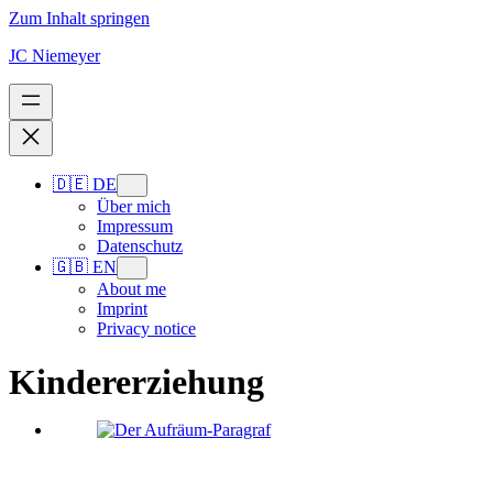
Zum Inhalt springen
JC Niemeyer
🇩🇪 DE
Über mich
Impressum
Datenschutz
🇬🇧 EN
About me
Imprint
Privacy notice
Kindererziehung