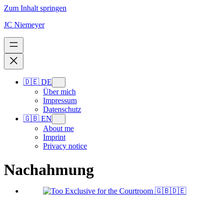
Zum Inhalt springen
JC Niemeyer
🇩🇪 DE
Über mich
Impressum
Datenschutz
🇬🇧 EN
About me
Imprint
Privacy notice
Nachahmung