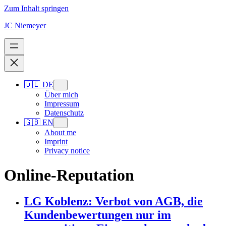
Zum Inhalt springen
JC Niemeyer
🇩🇪 DE
Über mich
Impressum
Datenschutz
🇬🇧 EN
About me
Imprint
Privacy notice
Online-Reputation
LG Koblenz: Verbot von AGB, die
Kundenbewertungen nur im