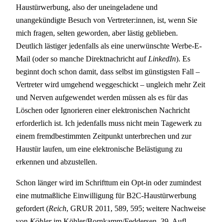
Haustürwerbung, also der uneingeladene und
unangekündigte Besuch von Vertreter:innen, ist, wenn Sie
mich fragen, selten geworden, aber lästig geblieben.
Deutlich lästiger jedenfalls als eine unerwünschte Werbe-E-
Mail (oder so manche Direktnachricht auf
LinkedIn
). Es
beginnt doch schon damit, dass selbst im günstigsten Fall –
Vertreter wird umgehend weggeschickt – ungleich mehr Zeit
und Nerven aufgewendet werden müssen als es für das
Löschen oder Ignorieren einer elektronischen Nachricht
erforderlich ist. Ich jedenfalls muss nicht mein Tagewerk zu
einem fremdbestimmten Zeitpunkt unterbrechen und zur
Haustür laufen, um eine elektronische Belästigung zu
erkennen und abzustellen.
Schon länger wird im Schrifttum ein Opt-in oder zumindest
eine mutmaßliche Einwilligung für B2C-Haustürwerbung
gefordert (
Reich
, GRUR 2011, 589, 595; weitere Nachweise
von
Köhler
im Köhler/Bornkamm/Feddersen, 39. Aufl.