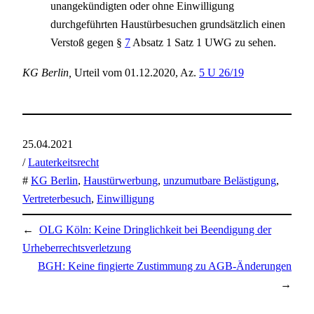
unangekündigten oder ohne Einwilligung
durchgeführten Haustürbesuchen grundsätzlich einen
Verstoß gegen §
7
Absatz 1 Satz 1 UWG zu sehen.
KG Berlin,
Urteil vom 01.12.2020, Az.
5 U 26/19
25.04.2021
/
Lauterkeitsrecht
#
KG Berlin
, 
Haustürwerbung
, 
unzumutbare Belästigung
, 
Vertreterbesuch
, 
Einwilligung
←
OLG Köln: Keine Dringlichkeit bei Beendigung der
Urheberrechtsverletzung
BGH: Keine fingierte Zustimmung zu AGB-Änderungen
→